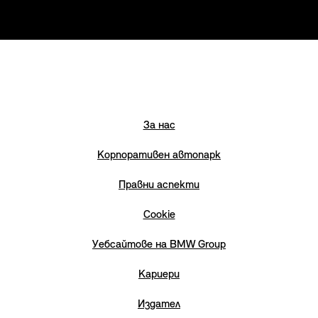
За нас
Корпоративен автопарк
Правни аспекти
Cookie
Уебсайтове на BMW Group
Кариери
Издател