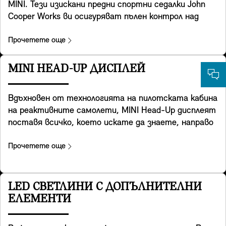
MINI. Тези изискани предни спортни седалки John
Cooper Works ви осигуряват пълен контрол над
мощността под вас. Разработени с помощта на
специална геометрия на спортните седалки, те
Прочетете още
разполагат с интегрирани подглавници и
осигуряват допълнителна опора за раменете,
MINI HEAD-UP ДИСПЛЕЙ
когато взимате завоите с легендарната
управляемост на MINI. Те предлагат и удобен джоб
Вдъхновен от технологията на пилотската кабина
за предмети на облегалката. Те са включени във
на реактивните самолети, MINI Head-Up дисплеят
Favoured и JCW trim.
поставя всичко, което искате да знаете, направо
в зрителното ви поле. Монтиран на арматурното
табло, прозрачният екран показва ключови данни
Прочетете още
като скорост на шофиране, карти, функции на
асистиращите системи и детайли за
развлекателната система. Възможно най-ясен,
LED СВЕТЛИНИ С ДОПЪЛНИТЕЛНИ
той осигурява отлично качество на
ЕЛЕМЕНТИ
изображението дори в ярко осветена среда.
Можете лесно да регулирате височината и