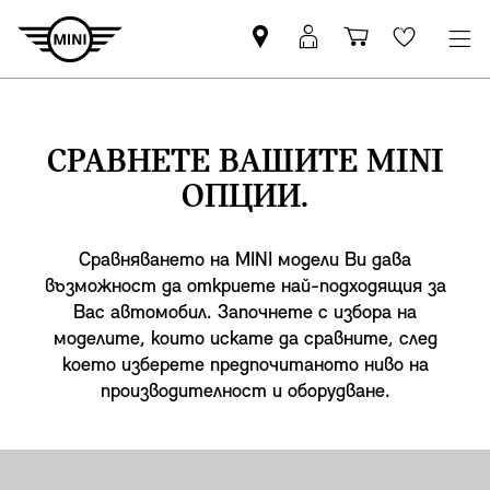
Намерете
Вход
Количка
Wishlis
партньор
в
за
на
MyMini
пазаруване
MINI
СРАВНЕТЕ ВАШИТЕ MINI
ОПЦИИ.
Сравняването на MINI модели Ви дава
възможност да откриете най-подходящия за
Вас автомобил. Започнете с избора на
моделите, които искате да сравните, след
което изберете предпочитаното ниво на
производителност и оборудване.