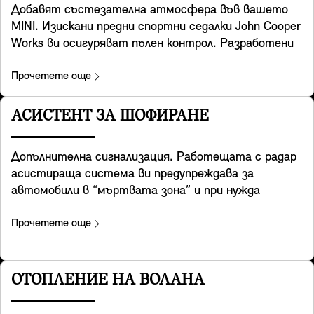
Добавят състезателна атмосфера във вашето
MINI. Изискани предни спортни седалки John Cooper
Works ви осигуряват пълен контрол. Разработени
с помощта на специална геометрия на спортните
седалки, те разполагат с интегрирани подглавници
Прочетете още
и осигуряват допълнителна опора за раменете,
когато взимате завоите с легендарната
АСИСТЕНТ ЗА ШОФИРАНЕ
управляемост на MINI. Те са включени във Favoured
и JCW trim.
Допълнителна сигнализация. Работещата с радар
асистираща система ви предупреждава за
автомобили в “мъртвата зона” и при нужда
активно се намесва в кормилното управление и
връща вашето MINI в неговата лента. Освен това
Прочетете още
той ви помага да разпознаете напречен трафик,
когато се движите на заден ход с вашето MINI.
Той също помага за предотвратяване на удари
ОТОПЛЕНИЕ НА ВОЛАНА
отзад, като например предупреждава движещите
се зад вашето MINI автомобили с включване на