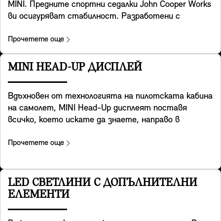
MINI. Предните спортни седалки John Cooper Works
ви осигуряват стабилност. Разработени с
помощта на специална геометрия на спортните
седалки, те разполагат с интегрирани подглавници
Прочетете още
и осигуряват допълнителна опора за раменете,
когато взимате завоите с легендарната
MINI HEAD-UP ДИСПЛЕЙ
управляемост на MINI. Те предлагат и удобен джоб
за схранение. Те са включени във Favoured и JCW
Вдъхновен от технологията на пилотската кабина
trim.
на самолет, MINI Head-Up дисплеят поставя
всичко, което искате да знаете, направо в
зрителното ви поле. Монтиран на арматурното
табло, прозрачният екран показва ключови данни
Прочетете още
като скорост на шофиране, карти, функции на
асистиращите системи и детайли за
развлекателната система. Възможно най-ясен,
LED СВЕТЛИНИ С ДОПЪЛНИТЕЛНИ
той осигурява отлично качество на
ЕЛЕМЕНТИ
изображението дори в ярко осветена среда.
Можете лесно да регулирате височината и