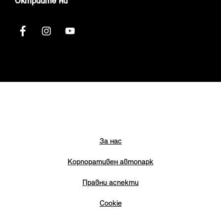
Октрийте ни
За нас
Корпоративен автопарк
Правни аспекти
Cookie