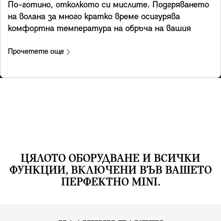
По-готино, отколкото си мислите. Подгряването
зависимост от специфичните за страната
на волана за много кратко време осигурява
разпоредби.
комфортна температура на обръча на вашия
волан. Така че през зимните месеци той ще
поддържа ръцете ви топли, докато шофирате и
Прочетете още
ще направи всекидневното ви пътуване до
работното място или пътешествието много по-
приятно изживяване.
ЦЯЛОТО ОБОРУДВАНЕ И ВСИЧКИ
ФУНКЦИИ, ВКЛЮЧЕНИ ВЪВ ВАШЕТО
ПЕРФЕКТНО MINI.