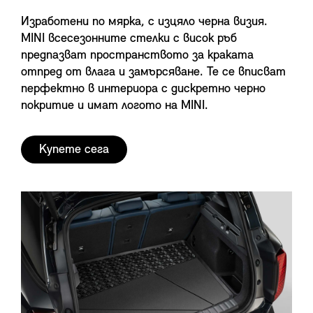
Изработени по мярка, с изцяло черна визия.
MINI всесезонните стелки с висок ръб
предпазват пространството за краката
отпред от влага и замърсяване. Те се вписват
перфектно в интериора с дискретно черно
покритие и имат логото на MINI.
Купете сега