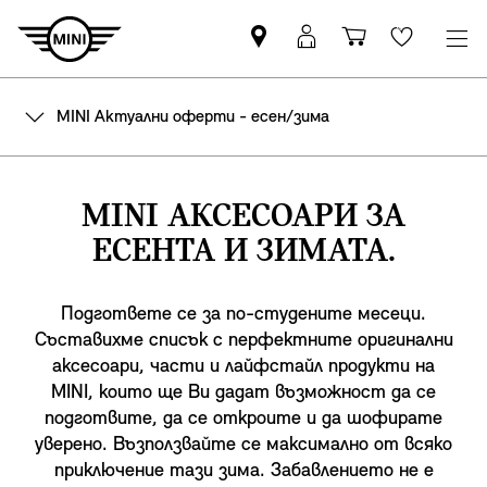
Намерете
Вход
Количка
Wishlis
партньор
в
за
на
MyMini
пазаруване
MINI Актуални оферти - есен/зима
MINI
MINI АКСЕСОАРИ ЗА
ЕСЕНТА И ЗИМАТА.
Подгответе се за по-студените месеци.
Съставихме списък с перфектните оригинални
аксесоари, части и лайфстайл продукти на
MINI, които ще Ви дадат възможност да се
подготвите, да се откроите и да шофирате
уверено. Възползвайте се максимално от всяко
приключение тази зима. Забавлението не е