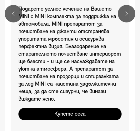
Подарете уелнес лечение на Вашето
MINI с MINI комплекта за поддръжка на
автомобила. MINI препаратът за
почистване на джанти отстранява
упоритата мръсотия и осигурява
перфектна визия. Благодарение на
старателното почистване интериорът
ще блести - и ще се наслаждавате на
уютна атмосфера. А препаратът за
почистване на прозорци и стъргалката
за лед MINI са наистина задължителни
неща, за да сте сигурни, че винаги
виждате ясно.
Купете сега