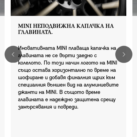
MINI НЕПОДВИЖНА КАПАЧКА НА
ГЛАВИНАТА.
Иновативната MINI плаваща капачка на
главината не се върти заедно с
колелото. По този начин логото на MINI
също остава хоризонтално по време на
шофиране и добавя финалния щрих към
специалния външен вид на алуминиевите
джанти на MINI. В същото време
главината е надеждно защитена срещу
замърсявания и повреди.