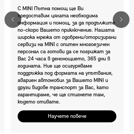
С MINI Пътна помощ ще Ви
предоставим цялата необходима
информация и помощ, за да продължите
по-скоро Вашето приключение. Нашата
широка мрежа от одобрени/оторизирани
сервизи на MINI с опитен многоезичен
персонал са готови да се погрижат за
Вас 24 часа в денонощието, 365 дни в
годината. Ние ще осигуряваме
поддръжка под формата на упътвания,
авариен автомобил за Вашето MINI и
други видове транспорт за Вас, като
гарантираме, че ще стигнете там,
където отивате.
Научете повече