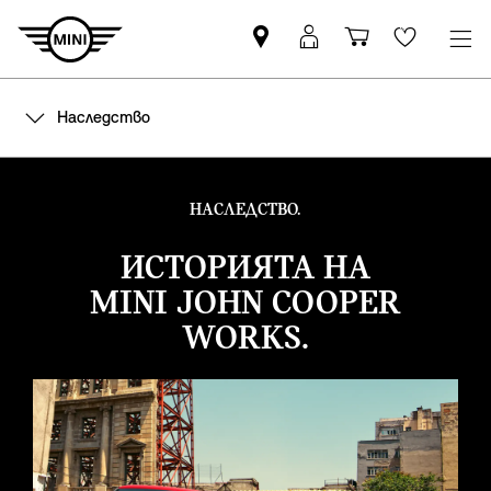
Намерете
Вход
Количка
Wishlis
партньор
в
за
на
MyMini
пазаруване
Наследство
MINI
НАСЛЕДСТВО.
ИСТОРИЯТА НА
MINI JOHN COOPER
WORKS.