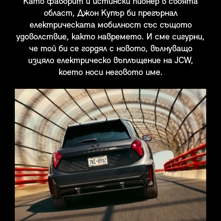
Като фаворит и истински пионер в своята
област, Джон Купър би прегърнал
електрическата мобилност със същото
удоволствие, както навремето. И сме сигурни,
че той би се гордял с новото, вълнуващо
изцяло електрическо въплъщение на JCW,
което носи неговото име.