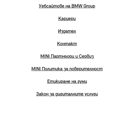
Уебсайтове на BMW Group
Кариери
Издател
Контакт
MINI Партньори и Сервиз
MINI Политика за поверителност
Етикиране на гуми
Закон за дигиталните услуги
Карта на сайта
Декларация за достъпност
Регулации Батерии EU