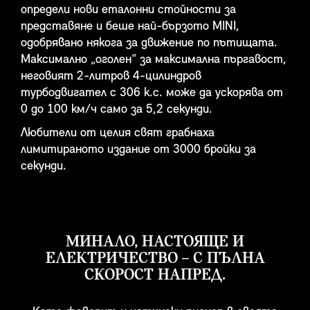
определи нови еталонни стойности за
представяне и беше най-бързото MINI,
одобрявано някога за движение по пътищата.
Максимално „оголен“ за максимална пъргавост,
неговият 2-литров 4-цилиндров
турбодвигател с 306 к.с. може да ускорява от
0 до 100 км/ч само за 5,2 секунди.
Любители от целия свят грабнаха
лимитираното издание от 3000 бройки за
секунди.
МИНАЛО, НАСТОЯЩЕ И
ЕЛЕКТРИЧЕСТВО – С ПЪЛНА
СКОРОСТ НАПРЕД.