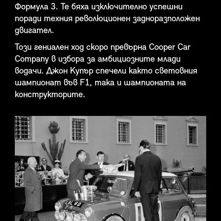
Формула 3. Те бяха изключително успешни
поради техния революционен задноразположен
двигател.
Този гениален ход скоро превърна Cooper Car
Company в избора за амбициозните млади
водачи. Джон Купър спечели както световния
шампионат във F1, така и шампионата на
конструкторите.