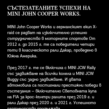
СЪСТЕЗАТЕЛНИТЕ УСПЕХИ НА
MINI JOHN COOPER WORKS.
MINI John Cooper Works и германският екип X-
raid се радват на изключително успешно
сътрудничество в моторните спортове От
2012 г. до 2015 г. те са победители четири
пъти в класическото рали Дакар, проведено в
Южна Америка.
През 2017 г. те се включиха с MINI JCW Rally
със задвижване на всички колела и MINI JCW
Buggy със задно задвижване. И двата
автомобила са постигнали престижни победи в
състезания – включително Световната купа
на FIA за крос-кънтри ралита през 2019 г. и
рали Дакар през 2020 г. и 2021 г. Успешното
партньорство продължава.