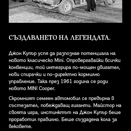
СЪЗДАВАНЕТО НА ЛЕГЕНДАТА.
Джон Купър успя да разпознае потенциала на
новото класическо Mini. Опровергавайки всички
конвенции, той интегрира по-мощен двигател,
нови спирачки и по-директно кормилно
управление. Така през 1961 година се роди
новото MINI Cooper.
Скромният семеен автомобил се превърна в
състезател, побеждаващ гиганти. Майстор на
своята игра, инстинктът на Джон Купър беше
проработил правилно. Беше създадена кола за
вековете.