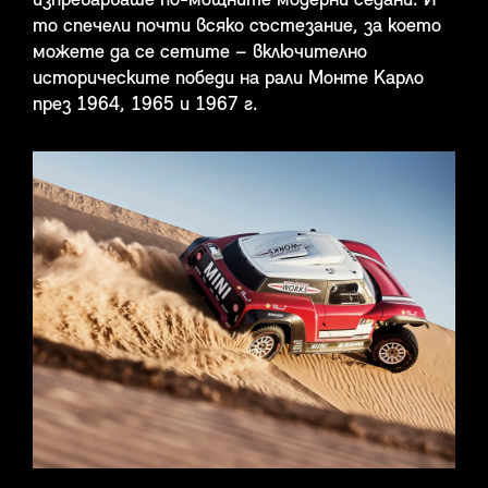
изпреварваше по-мощните модерни седани. И
то спечели почти всяко състезание, за което
можете да се сетите – включително
историческите победи на рали Монте Карло
през 1964, 1965 и 1967 г.