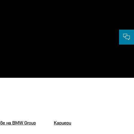
ве на BMW Group
Кариери