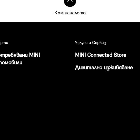
Към началото
рти
Услуги и Сервиз
отребявани MINI
MINI Connected Store
томобили
Дигитално изживяване