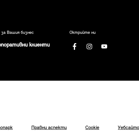
I за Вашия бизнес
Октрийте ни
рпоративни клиенти
опарк
Правни аспекти
Cookie
Уебсайто