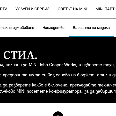
РТИ
УСЛУГИ И СЕРВИЗ
СВЕТЪТ НА MINI
MINI ПАР
итално изживяване
Наследство
Варианти на модела
 СТИЛ.
л, налични за MINI John Cooper Works, и изберете тоз
предпочитанията си въз основа на бюджет, стил и д
за да разберете какво е включено, прегледайте технич
ръчково MINI посетете конфигуратора, за да завършит