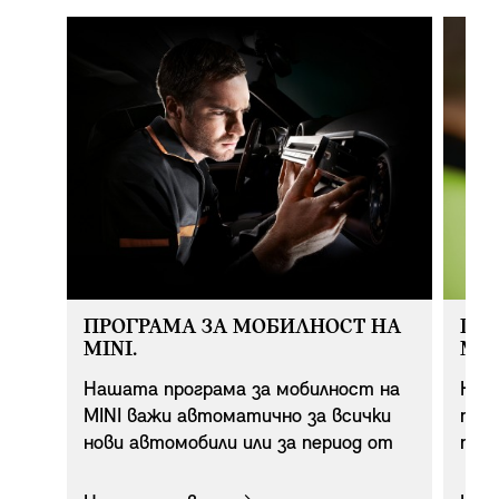
ПРОГРАМА ЗА МОБИЛНОСТ НА
ПО
MINI.
МЯС
Нашата програма за мобилност на
Ние
MINI важи автоматично за всички
повр
нови автомобили или за период от
пар
две години. След това при всяка
услу
смяна на масло или извършване на
евро