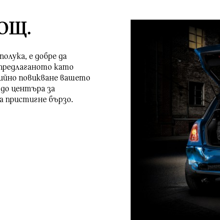
ОЩ.
олука, е добре да
 предлаганото като
ийно повикване вашето
до центъра за
а пристигне бързо.