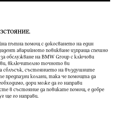
АЗСТОЯНИЕ.
йна пътна помощ с докосването на един
нцидент аварийното повикване изпраща спешно
 за обслужване на BMW Group с ключови
 ви, включително точното ви
а сблъсък, състоянието на въздушните
те предпазни колани, така че помощта да
необходимо, дори може да го направи
сте в състояние да повикате помощ, е добре
уг ще го направи.