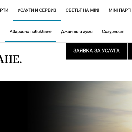
РТИ
УСЛУГИ И СЕРВИЗ
СВЕТЪТ НА MINI
MINI ПАР
5
Аварийно повикване
Джанти и гуми
Сигурност
ЗАЯВКА ЗА УСЛУГА
АНЕ.