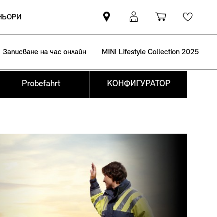
ТНЬОРИ
Намерете
Вход
Количка
Wishli
партньор
в
за
на
MyMini
пазаруване
Записване на час онлайн
MINI Lifestyle Collection 2025
MINI
Probefahrt
КОНФИГУРАТОР