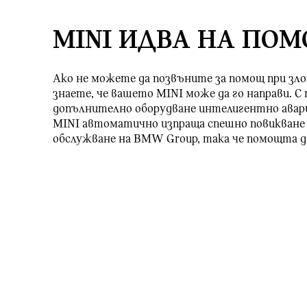
MINI ИДВА НА ПОМ
Ако не можете да позвъните за помощ при злоп
знаете, че вашето MINI може да го направи. С
допълнително оборудване интелигентно авар
MINI автоматично изпраща спешно повикване 
обслужване на BMW Group, така че помощта д