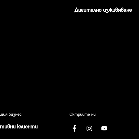
Дигитално изживяване
ашия бизнес
Октрийте ни
ативни клиенти