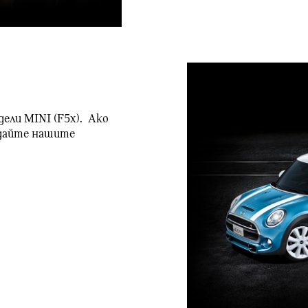
дели MINI (F5x). Ако
едайте нашите