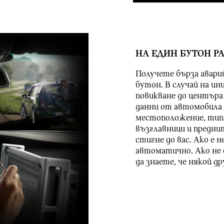
НА ЕДИН БУТОН Р
Получете бърза авари
бутон. В случай на и
повикване до центъра
данни от автомобила
местоположение, тип
възглавници и предни
стигне до вас. Ако е 
автоматично. Ако не 
да знаете, че някой др