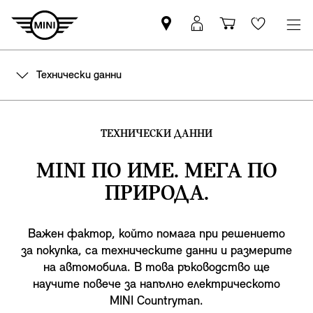
Намерете
Вход
Количка
Wishlis
партньор
в
за
на
MyMini
пазаруване
Технически данни
MINI
ТЕХНИЧЕСКИ ДАННИ
MINI ПО ИМЕ. МЕГА ПО
ПРИРОДА.
Важен фактор, който помага при решението
за покупка, са техническите данни и размерите
на автомобила. В това ръководство ще
научите повече за напълно електрическото
MINI Countryman.