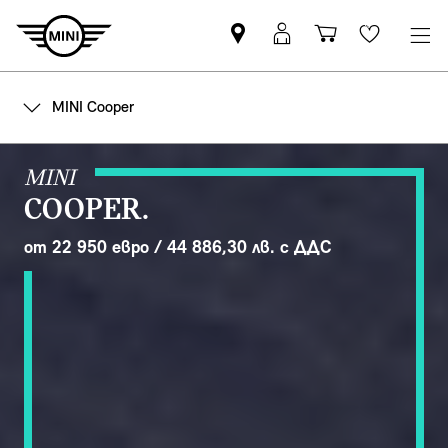
Намерете
Вход
Количка
Wishlis
партньор
в
за
на
MyMini
пазаруване
MINI Cooper
MINI
MINI
COOPER.
от 22 950 евро / 44 886,30 лв. с ДДС