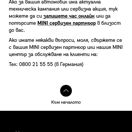
Ако за вашия автомобил има актуална
техническа кампания или сервизна акция, тук
можете да си
запишете час онлайн
или да
потърсите
МINI сервизен партньор
в близост
до вас.
Ако имате някакви въпроси, моля, свържете се
с вашия МINI сервизен партньор или нашия МINI
център за обслужване на клиенти на:
Тел: 0800 21 55 55 (в Германия)
Към началото