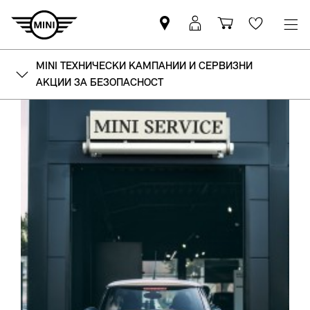
Намерете
Вход
Количка
Wishlis
партньор
в
за
на
MyMini
пазаруване
MINI ТЕХНИЧЕСКИ КАМПАНИИ И СЕРВИЗНИ
MINI
АКЦИИ ЗА БЕЗОПАСНОСТ