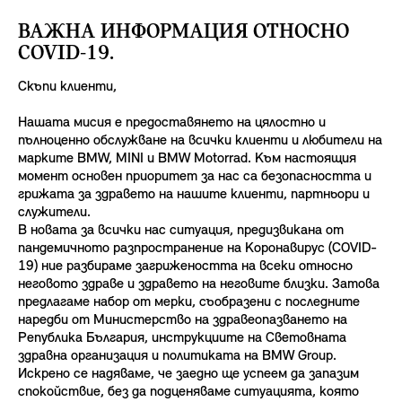
ВАЖНА ИНФОРМАЦИЯ ОТНОСНО
COVID-19.
Скъпи клиенти,
Нашата мисия е предоставянето на цялостно и
пълноценно обслужване на всички клиенти и любители на
марките BMW, MINI и BMW Motorrad. Към настоящия
момент основeн приоритет за нас са безопасността и
грижата за здравето на нашите клиенти, партньори и
служители.
В новата за всички нас ситуация, предизвикана от
пандемичното разпространение на Коронавирус (COVID-
19) ние разбираме загрижеността на всеки относно
неговото здраве и здравето на неговите близки. Затова
предлагаме набор от мерки, съобразени с последните
наредби от Министерство на здравеопазването на
Република България, инструкциите на Световната
здравна организация и политиката на BMW Group.
Искрено се надяваме, че заедно ще успеем да запазим
спокойствие, без да подценяваме ситуацията, която