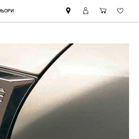
ТНЬОРИ
Намерете
Вход
Количка
Wishli
партньор
в
за
на
MyMini
пазаруване
MINI