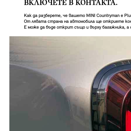
ВКЛЮЧЕТЕ В КОНТАКТА.
Как да разберете, че вашето MINI Countryman е Plu
От лявата страна на автомобила ще откриете кон
E може да бъде открит също и върху багажника, а