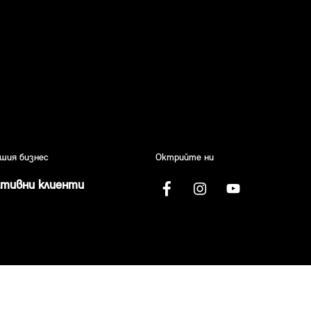
ашия бизнес
Октрийте ни
ативни клиенти