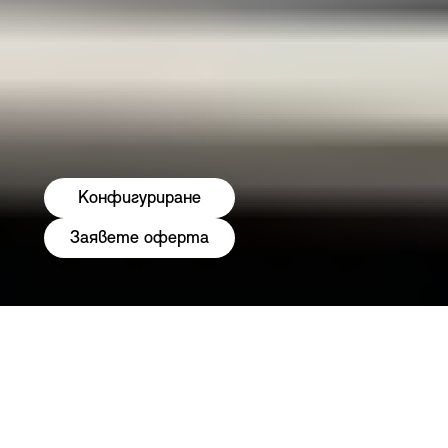
Конфигуриране
Заявете оферта
С нас лизингът за новия Ви автомобил MINI е
лесен и ефикасен. Ако искате да шофирате