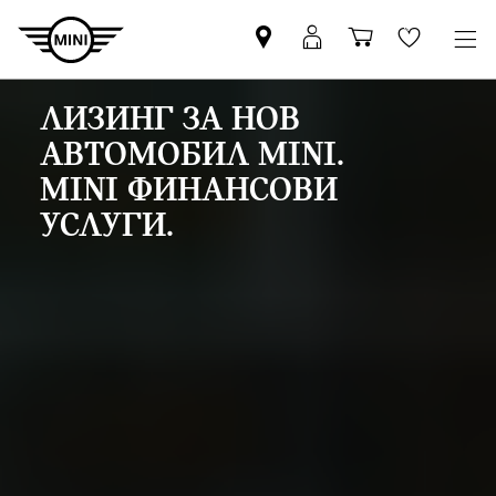
Намерете
Вход
Количка
Wishlis
партньор
в
за
на
MyMini
пазаруване
ЛИЗИНГ ЗА НОВ
MINI
АВТОМОБИЛ MINI.
MINI ФИНАНСОВИ
УСЛУГИ.