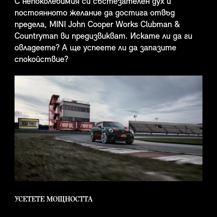
С непоколебимия си състезателен дух и
постоянното желание да достига отвъд
предела, MINI John Cooper Works Clubman &
Countryman ви предизвикват. Искате ли да ги
овладеете? А ще успеете ли да запазите
спокойствие?
УСЕТЕТЕ МОЩНОСТТА