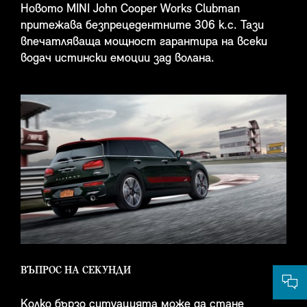
Новото MINI John Cooper Works Clubman
притежава безпрецедентните 306 к.с. Тази
впечатляваща мощност гарантира на всеки
водач истински емоции зад волана.
ВЪПРОС НА СЕКУНДИ
Колко бързо ситуацията може да стане