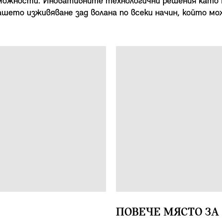
можности. Иновативните технологични решения като M
ашето изживяване зад волана по всеки начин, който мо
ПОВЕЧЕ МЯСТО ЗА