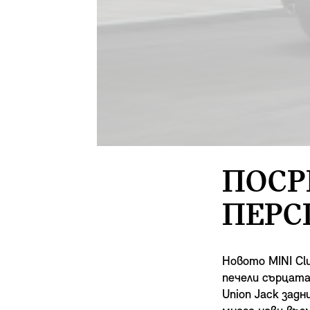
ПОСР
ПЕРС
Новото MINI Cl
печели сърцата
Union Jack зад