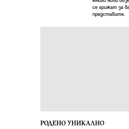
много нови въз
се грижат за в
представите.
РОДЕНО УНИКАЛНО