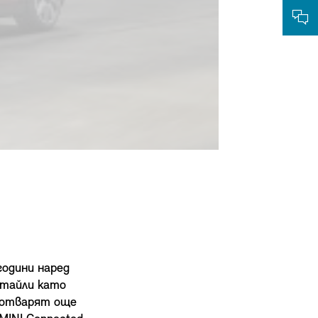
години наред
етайли като
 отварят още