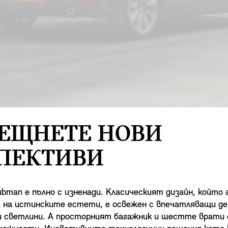
ЕЩНЕТЕ НОВИ
ПЕКТИВИ
ubman е пълно с изненади. Класическият дизайн, който 
 на истинските естети, е oсвежен с впечатляващи д
ни светлини. А просторният багажник и шестте врати