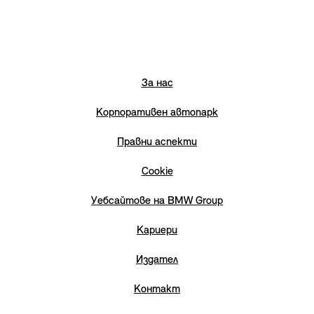
За нас
Корпоративен автопарк
Правни аспекти
Cookie
Уебсайтове на BMW Group
Кариери
Издател
Контакт