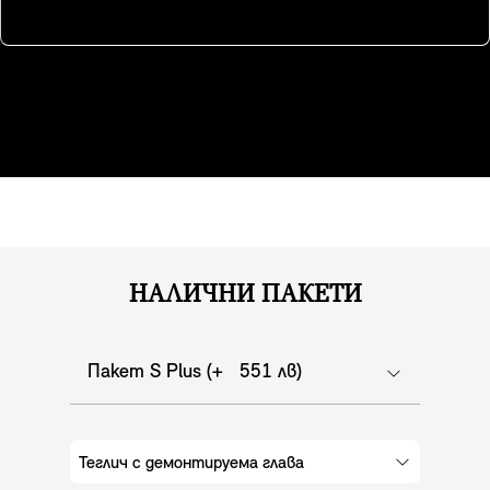
предупредителен звук и активира мигащите
аварийни светлини. Светлинен индикатор на
вътрешното огледало показва, че системата е
активирана.
НАЛИЧНИ ПАКЕТИ
Пакет S Plus (+ 551 лв)
Теглич с демонтируема глава