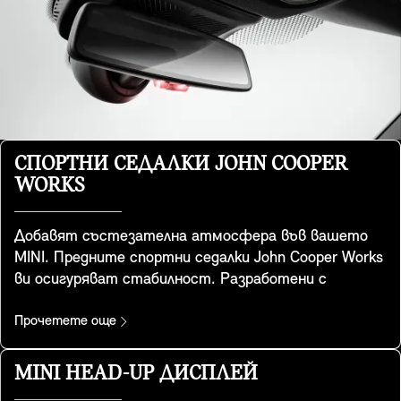
СПОРТНИ СЕДАЛКИ JOHN COOPER
WORKS
Добавят състезателна атмосфера във вашето
MINI. Предните спортни седалки John Cooper Works
ви осигуряват стабилност. Разработени с
помощта на специална геометрия на спортните
седалки, те разполагат с интегрирани подглавници
Прочетете още
и осигуряват допълнителна опора за раменете,
когато взимате завоите с легендарната
MINI HEAD-UP ДИСПЛЕЙ
управляемост на MINI. Те предлагат и удобен джоб