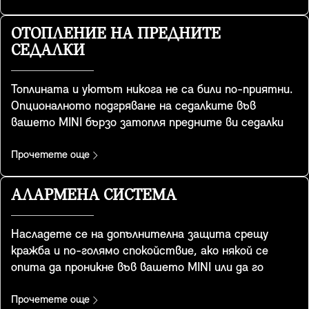
Наличност на функцията в зависимост от
работното място или пътешествието много по-
специфичните за страната разпоредби.
приятно изживяване. Когато става въпрос за
ОТОПЛЕНИЕ НА ПРЕДНИТЕ
екологичност, това също е страхотна функция.
СЕДАЛКИ
Защото е много по-ефективно от затоплянето на
целия интериор, особено при кратки пътувания.
Топлината и уютът никога не са били по-приятни.
Опционалното подгряване на седалките във
вашето MINI бързо затопля предните ви седалки
до релаксираща температура, която можете да
регулирате на три нива, за да ви стопли и
Прочетете още
отпусне, когато навън е студено. То загрява
възглавницата на седалката и цялата контактна
АЛАРМЕНА СИСТЕМА
повърхност на облегалката, за да осигури
цялостен комфорт. Освен това разпределението
Насладете се на допълнителна защита срещу
на топлината може управлявано според желанията
кражба и по-голямо спокойствие, ако някой се
ви от контролния дисплей.
опита да проникне във вашето MINI или да го
открадне. Тази алармена система реагира на
промени в позицията и вибрации, като задейства
Прочетете още