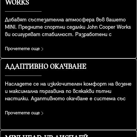
WORKS
Добавят състезателна атмосфера във вашето
MINI. Предните спортни седалки John Cooper Works
ви осигуряват стабилност. Разработени с
помощта на специална геометрия на спортните
седалки, те разполагат с интегрирани подглавници
Прочетете още
и осигуряват допълнителна опора за раменете,
когато взимате завоите с легендарната
АДАПТИВНО ОКАЧВАНЕ
управляемост на MINI. Те предлагат и удобен джоб
за схранение. Те са включени във Favoured и JCW
Насладете се на изключителен комфорт на возене
trim.
и максимална пъргавина по всякакви пътни
настилки. Адаптивното окачване е система със
сензори, която следи всички фактори, които
влияят на поведението на вашето MINI на пътя. С
Прочетете още
помощта на честотно-селективните
амортисьори, то автоматично настройва
амортисьорите, за да отговори на промените в