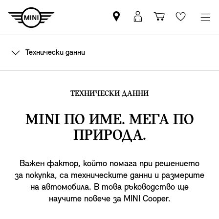
Намерете
Вход
Количка
Wishlis
партньор
в
за
на
MyMini
пазаруване
Технически данни
MINI
ТЕХНИЧЕСКИ ДАННИ
MINI ПО ИМЕ. МЕГА ПО
ПРИРОДА.
Важен фактор, който помага при решението
за покупка, са техническите данни и размерите
на автомобила. В това ръководство ще
научите повече за MINI Cooper.