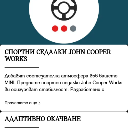
СПОРТНИ СЕДАЛКИ JOHN COOPER
WORKS
Добавят състезателна атмосфера във вашето
MINI. Предните спортни седалки John Cooper Works
ви осигуряват стабилност. Разработени с
помощта на специална геометрия на спортните
седалки, те разполагат с интегрирани подглавници
Прочетете още
и осигуряват допълнителна опора за раменете,
когато взимате завоите с легендарната
АДАПТИВНО ОКАЧВАНЕ
управляемост на MINI. Те предлагат и удобен джоб