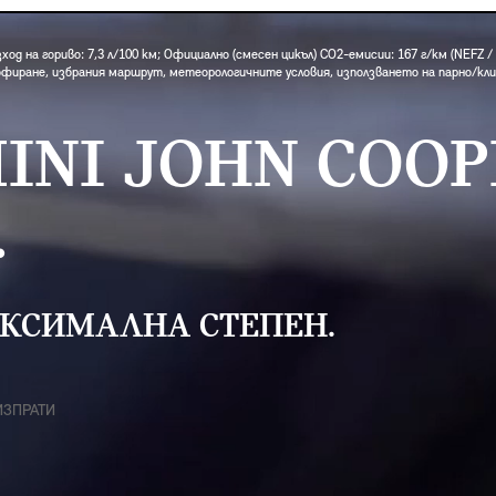
ход на гориво: 7,3 л/100 км; Официално (смесен цикъл) CO2-емисии: 167 г/км (NEFZ 
офиране, избрания маршрут, метеорологичните условия, използването на парно/кл
INI JOHN COOP
.
АКСИМАЛНА СТЕПЕН.
ИЗПРАТИ