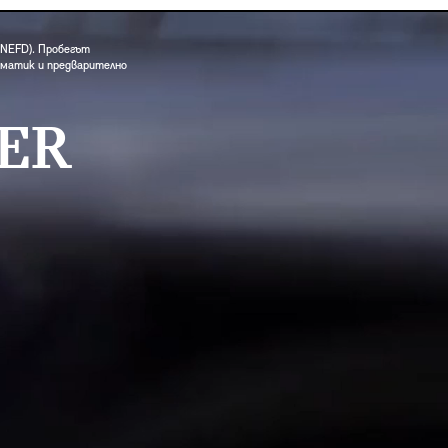
/ NEFD). Пробегът
иматик и предварително
ER