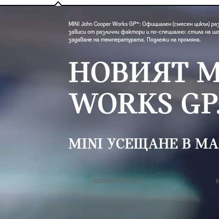
MINI John Cooper Works GP*: Официален (смесен цикъл) раз
зависи от различни фактори и по-специално: стила на ш
задаване на температурата. Подлежи на промяна.
НОВИЯТ M
WORKS GP
MINI УСЕЩАНЕ В М
АБОНИРАЙТЕ СЕ