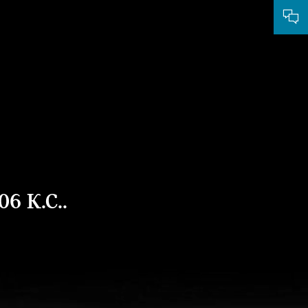
 К.С..