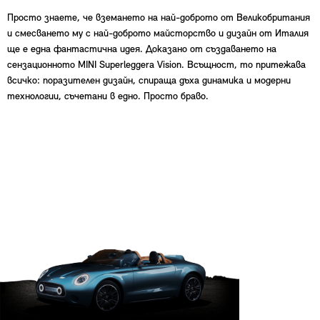
Просто знаете, че вземането на най-доброто от Великобритания
и смесването му с най-доброто майсторство и дизайн от Италия
ще е една фантастична идея. Доказано от създаването на
сензационното MINI Superleggera Vision. Всъщност, то притежава
всичко: поразителен дизайн, спираща дъха динамика и модерни
технологии, съчетани в едно. Просто браво.