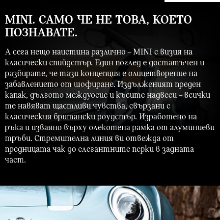
MINI. САМО ЧЕ НЕ ТОВА, КОЕТО
ПОЗНАВАТЕ.
А сега нещо наистина различно – MINI с визия на
класически спийдстър. Един поглед е достатъчен и
разбирате, че тази концепция е олицетворение на
забавлението от шофиране. Издълженият преден
капак, дългото междуосие и късите надвеси – всички
те навяват щастливи чувства, свързани с
класическия британски роудстър. Изработено на
ръка и изваяно върху олекотена рамка от алуминиеви
тръби. Стремителна линия ви отвежда от
предницата чак до елегантните перки в задната
част.