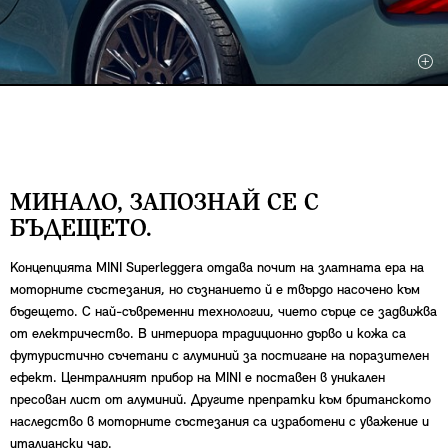
МИНАЛО, ЗАПОЗНАЙ СЕ С
БЪДЕЩЕТО.
Концепцията MINI Superleggera отдава почит на златната ера на
моторните състезания, но съзнанието й е твърдо насочено към
бъдещето. С най-съвременни технологии, чието сърце се задвижва
от електричество. В интериора традиционно дърво и кожа са
футуристично съчетани с алуминий за постигане на поразителен
ефект. Централният прибор на МINI е поставен в уникален
пресован лист от алуминий. Другите препратки към британското
наследство в моторните състезания са изработени с уважение и
италиански чар.